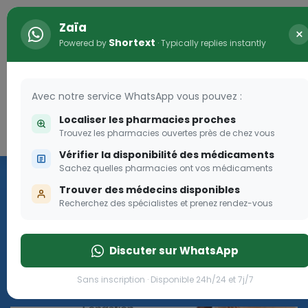
Zaïa
×
Shortext
Powered by
· Typically replies instantly
Avec notre service WhatsApp vous pouvez :
Localiser les pharmacies proches
Trouvez les pharmacies ouvertes près de chez vous
Connexion
Vérifier la disponibilité des médicaments
Les aides sociales Pharma
Sachez quelles pharmacies ont vos médicaments
Dream
Trouver des médecins disponibles
Recherchez des spécialistes et prenez rendez-vous
Les aides sociales Pharma Dream, des aides qui tombent à
pique!
Discuter sur WhatsApp
Go
Sans inscription · Disponible 24h/24 et 7j/7