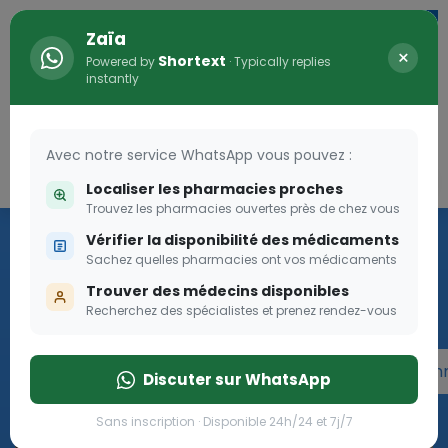
Zaïa
×
Shortext
Powered by
· Typically replies
instantly
Avec notre service WhatsApp vous pouvez :
Connexion
0
Localiser les pharmacies proches
Trouvez les pharmacies ouvertes près de chez vous
Programme OLGA-ESTHER
Vérifier la disponibilité des médicaments
Sachez quelles pharmacies ont vos médicaments
Rejoignez le programme Olga Esther pour les femmes
Trouver des médecins disponibles
enceintes
Recherchez des spécialistes et prenez rendez-vous
Rejoignez le programme Olga Esther pour les fe
Discuter sur WhatsApp
Sans inscription · Disponible 24h/24 et 7j/7