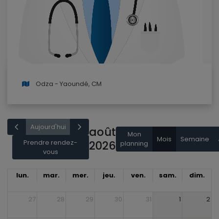
Odza - Yaoundé, CM
Aujourd'hui
août
Mon
Mois
Semaine
Prendre rendez-
2026
planning
vous
lun.
mar.
mer.
jeu.
ven.
sam.
dim.
27
28
29
30
31
1
2