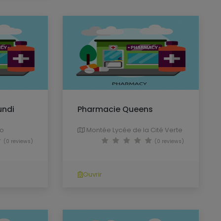
undi
Pharmacie Queens
no
Montée Lycée de la Cité Verte
(0 reviews)
(0 reviews)
Ouvrir