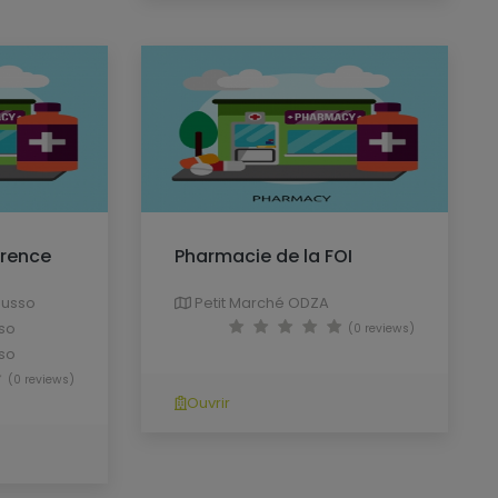
érence
Pharmacie de la FOI
ousso
Petit Marché ODZA
so
(0 reviews)
so
(0 reviews)
Ouvrir