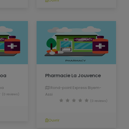
Ouvrir
zoa
Pharmacie La Jouvence
oa
Rond-point Express Biyem-
Assi
(0 reviews)
(0 reviews)
Ouvrir