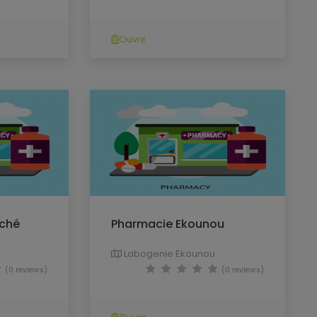
Ouvrir
rché
Pharmacie Ekounou
Labogenie Ekounou
(0 reviews)
(0 reviews)