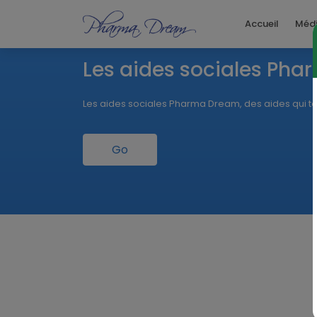
Accueil
Méd
des sociales Pharma Dream
ales Pharma Dream, des aides qui tombent à pique!