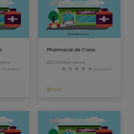
e
Pharmacie de Cana
astos
Carrefour Jamot
(0 reviews)
(0 reviews)
Ouvrir