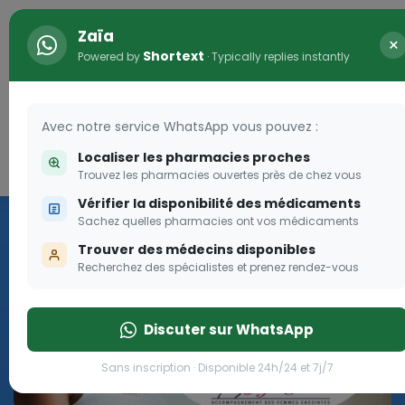
Zaïa
×
Shortext
Powered by
· Typically replies instantly
Avec notre service WhatsApp vous pouvez :
Localiser les pharmacies proches
Connexion
0
Trouvez les pharmacies ouvertes près de chez vous
Vérifier la disponibilité des médicaments
Programme OLGA-ESTHER
Sachez quelles pharmacies ont vos médicaments
Trouver des médecins disponibles
Rejoignez le programme Olga Esther pour les femmes
Recherchez des spécialistes et prenez rendez-vous
enceintes
Discuter sur WhatsApp
Rejoignez le programme Olga Esther pour les fe
Sans inscription · Disponible 24h/24 et 7j/7