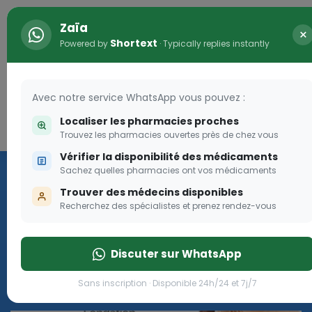
Zaïa
×
Shortext
Powered by
· Typically replies instantly
Avec notre service WhatsApp vous pouvez :
Localiser les pharmacies proches
Connexion
0
Trouvez les pharmacies ouvertes près de chez vous
Vérifier la disponibilité des médicaments
Les aides sociales Pharma
Sachez quelles pharmacies ont vos médicaments
Dream
Trouver des médecins disponibles
Recherchez des spécialistes et prenez rendez-vous
Les aides sociales Pharma Dream, des aides qui tombent à
pique!
Discuter sur WhatsApp
Go
Sans inscription · Disponible 24h/24 et 7j/7