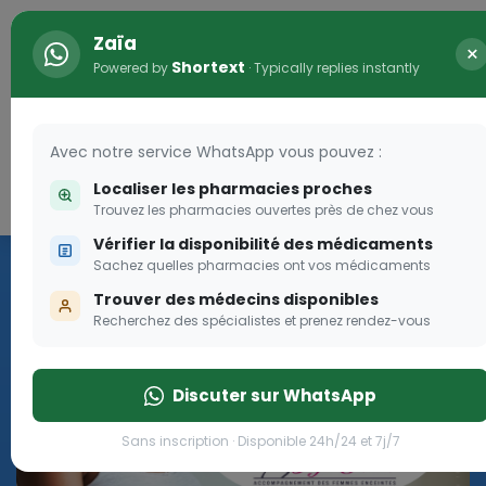
Zaïa
×
Shortext
Powered by
· Typically replies instantly
Avec notre service WhatsApp vous pouvez :
Localiser les pharmacies proches
Connexion
0
Trouvez les pharmacies ouvertes près de chez vous
Vérifier la disponibilité des médicaments
Programme OLGA-ESTHER
Sachez quelles pharmacies ont vos médicaments
Trouver des médecins disponibles
Rejoignez le programme Olga Esther pour les femmes
Recherchez des spécialistes et prenez rendez-vous
enceintes
Discuter sur WhatsApp
Rejoignez le programme Olga Esther pour les fe
Sans inscription · Disponible 24h/24 et 7j/7