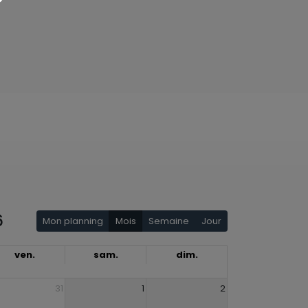
6
Mon planning
Mois
Semaine
Jour
ven.
sam.
dim.
31
1
2