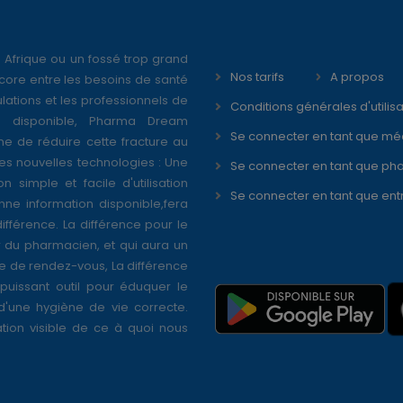
 Afrique ou un fossé trop grand
Nos tarifs
A propos
core entre les besoins de santé
ations et les professionnels de
Conditions générales d'utilisa
é disponible, Pharma Dream
Se connecter en tant que mé
ne de réduire cette fracture au
s nouvelles technologies : Une
Se connecter en tant que ph
on simple et facile d'utilisation
Se connecter en tant que ent
nne information disponible,fera
différence. La différence pour le
r du pharmacien, et qui aura un
se de rendez-vous, La différence
puissant outil pour éduquer le
 d'une hygiène de vie correcte.
tion visible de ce à quoi nous