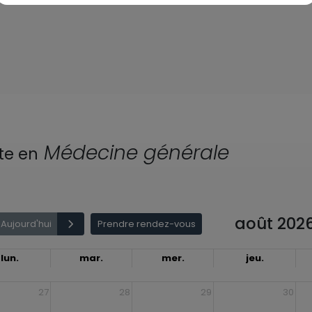
Médecine générale
te en
août 202
Aujourd'hui
Prendre rendez-vous
lun.
mar.
mer.
jeu.
27
28
29
30