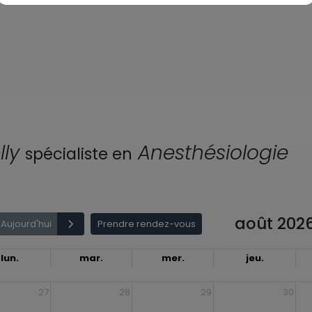
ly
Anesthésiologie
spécialiste en
août 202
Aujourd'hui
Prendre rendez-vous
lun.
mar.
mer.
jeu.
27
28
29
30