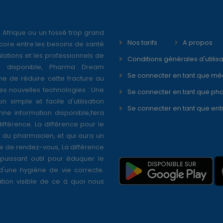
 Afrique ou un fossé trop grand
Nos tarifs
A propos
core entre les besoins de santé
ations et les professionnels de
Conditions générales d'utilisa
é disponible, Pharma Dream
Se connecter en tant que mé
ne de réduire cette fracture au
s nouvelles technologies : Une
Se connecter en tant que ph
on simple et facile d'utilisation
Se connecter en tant que ent
nne information disponible,fera
différence. La différence pour le
r du pharmacien, et qui aura un
se de rendez-vous, La différence
puissant outil pour éduquer le
 d'une hygiène de vie correcte.
tion visible de ce à quoi nous