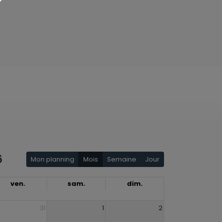
6
Mon planning
Mois
Semaine
Jour
ven.
sam.
dim.
31
1
2