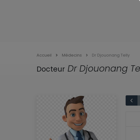
Accueil
Médecins
Dr Djouonang Telly
Dr Djouonang Tel
Docteur