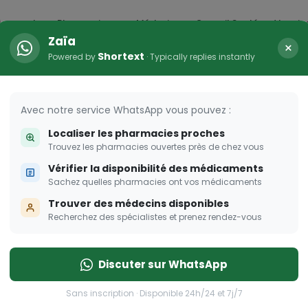
icaments
Pharmacies
Médecins
Conseil Santé
Vaccin
Zaïa
×
Shortext
Powered by
· Typically replies instantly
arma Dream
ombent à pique!
Avec notre service WhatsApp vous pouvez :
Localiser les pharmacies proches
Trouvez les pharmacies ouvertes près de chez vous
Vérifier la disponibilité des médicaments
Sachez quelles pharmacies ont vos médicaments
Trouver des médecins disponibles
Recherchez des spécialistes et prenez rendez-vous
Discuter sur WhatsApp
Sans inscription · Disponible 24h/24 et 7j/7