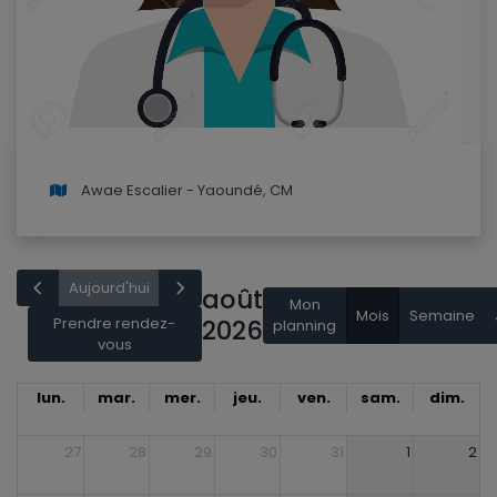
Awae Escalier - Yaoundé, CM
Aujourd'hui
août
Mon
Mois
Semaine
Prendre rendez-
2026
planning
vous
lun.
mar.
mer.
jeu.
ven.
sam.
dim.
27
28
29
30
31
1
2