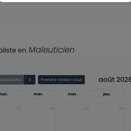
Maïeuticien
aliste en
août 202
Aujourd'hui
Prendre rendez-vous
lun.
mar.
mer.
jeu.
27
28
29
30