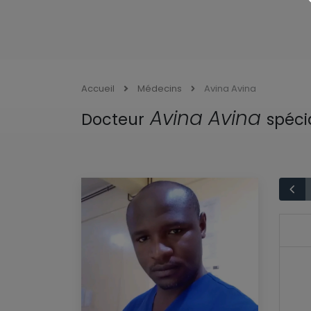
Accueil
Médecins
Avina Avina
Avina Avina
Docteur
spéci