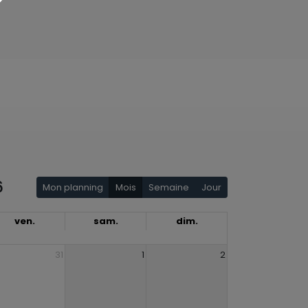
6
Mon planning
Mois
Semaine
Jour
ven.
sam.
dim.
31
1
2