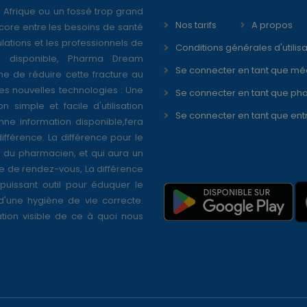
 Afrique ou un fossé trop grand
Nos tarifs
A propos
core entre les besoins de santé
ations et les professionnels de
Conditions générales d'utilisa
é disponible, Pharma Dream
Se connecter en tant que mé
ne de réduire cette fracture au
s nouvelles technologies : Une
Se connecter en tant que ph
on simple et facile d'utilisation
Se connecter en tant que ent
nne information disponible,fera
différence. La différence pour le
r du pharmacien, et qui aura un
se de rendez-vous, La différence
puissant outil pour éduquer le
 d'une hygiène de vie correcte.
tion visible de ce à quoi nous