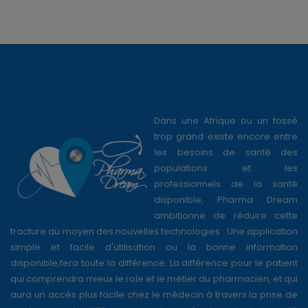
professionnels de la santé
disponible, Pharma Dream
ambitionne de réduire cette
fracture au moyen des nouvelles technologies : Une application
simple et facile d'utilisation ou la bonne information
disponible,fera toute la différence. La différence pour le patient
qui comprendra mieux le role et le métier du pharmacien, et qui
aura un accès plus facile chez le médecin à travers la prise de
rendez-vous, La différence pour les professionnels de la santé
qui ont un puissant outil pour éduquer le patient,sensibiliser la
jeunesse sur la nécessité d'une hygiène de vie correcte.
Pharma Dream est tout simplement la manifestation visible de
ce à quoi nous aspirons tous...Les soins comme on en rêve!
Nos tarifs
A propos
Contactez-nous
Conditions générales d'utilisation