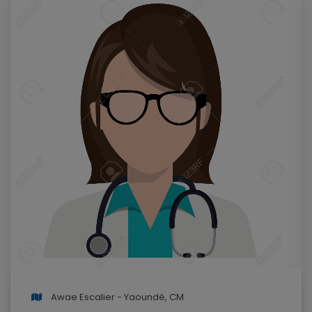
Awae Escalier - Yaoundé, CM
Aujourd'hui
août
Mon
Mois
Semaine
Prendre rendez-
2026
planning
vous
lun.
mar.
mer.
jeu.
ven.
sam.
dim.
27
28
29
30
31
1
2