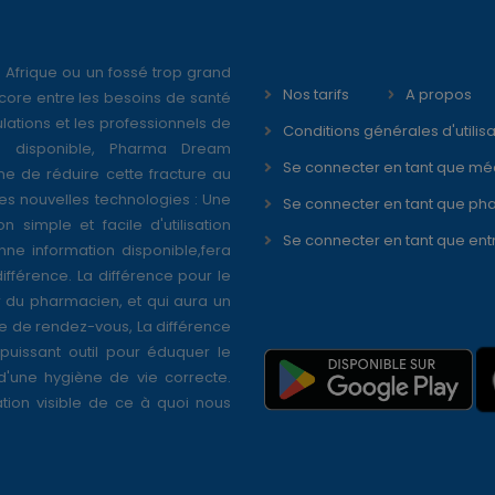
 Afrique ou un fossé trop grand
Nos tarifs
A propos
core entre les besoins de santé
ations et les professionnels de
Conditions générales d'utilisa
é disponible, Pharma Dream
Se connecter en tant que mé
ne de réduire cette fracture au
s nouvelles technologies : Une
Se connecter en tant que ph
on simple et facile d'utilisation
Se connecter en tant que ent
nne information disponible,fera
différence. La différence pour le
r du pharmacien, et qui aura un
se de rendez-vous, La différence
puissant outil pour éduquer le
 d'une hygiène de vie correcte.
tion visible de ce à quoi nous