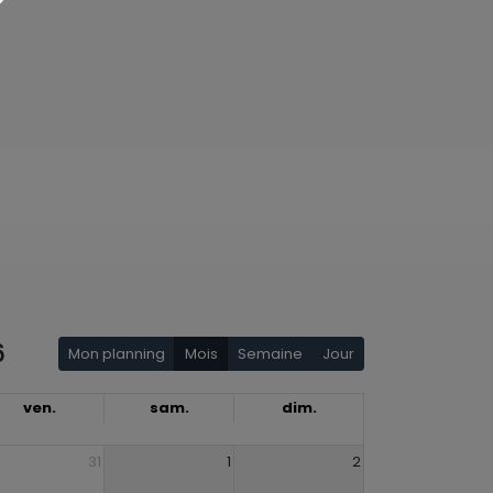
6
Mon planning
Mois
Semaine
Jour
ven.
sam.
dim.
31
1
2