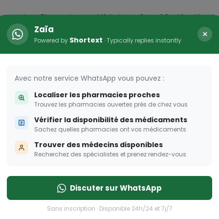
icaments
Pharmacies
Médecins
Conseil Santé
Vaccin
Zaïa
×
Shortext
Powered by
· Typically replies instantly
HER
s femmes enceintes
Avec notre service WhatsApp vous pouvez :
Localiser les pharmacies proches
 pour les femmes enceintes
Trouvez les pharmacies ouvertes près de chez vous
Vérifier la disponibilité des médicaments
Sachez quelles pharmacies ont vos médicaments
Trouver des médecins disponibles
Recherchez des spécialistes et prenez rendez-vous
Discuter sur WhatsApp
Sans inscription · Disponible 24h/24 et 7j/7