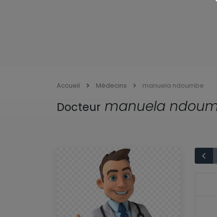
Accueil
Médecins
manuela ndoumbe
manuela ndou
Docteur