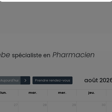
mbe
Pharmacien
spécialiste en
août 202
Aujourd'hui
Prendre rendez-vous
lun.
mar.
mer.
jeu.
27
28
29
30