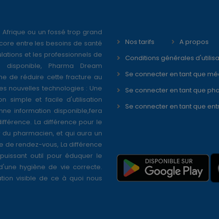
 Afrique ou un fossé trop grand
Nos tarifs
A propos
core entre les besoins de santé
ations et les professionnels de
Conditions générales d'utilisa
é disponible, Pharma Dream
Se connecter en tant que mé
ne de réduire cette fracture au
s nouvelles technologies : Une
Se connecter en tant que ph
on simple et facile d'utilisation
Se connecter en tant que ent
nne information disponible,fera
différence. La différence pour le
r du pharmacien, et qui aura un
se de rendez-vous, La différence
puissant outil pour éduquer le
 d'une hygiène de vie correcte.
tion visible de ce à quoi nous