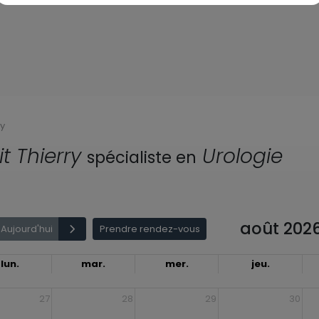
ry
t Thierry
Urologie
spécialiste en
août 202
Aujourd'hui
Prendre rendez-vous
lun.
mar.
mer.
jeu.
27
28
29
30