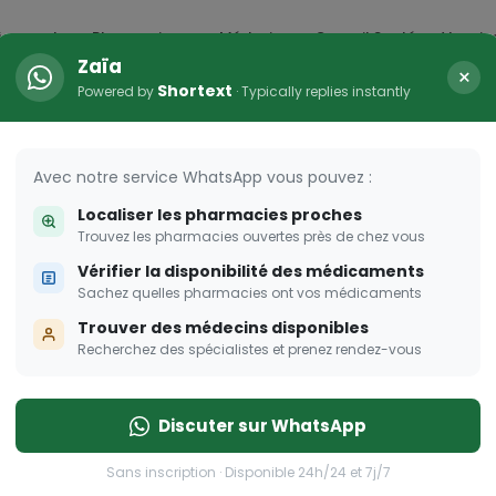
icaments
Pharmacies
Médecins
Conseil Santé
Vaccin
Zaïa
×
Shortext
Powered by
· Typically replies instantly
arma Dream
ombent à pique!
Avec notre service WhatsApp vous pouvez :
Localiser les pharmacies proches
Trouvez les pharmacies ouvertes près de chez vous
Vérifier la disponibilité des médicaments
Sachez quelles pharmacies ont vos médicaments
Trouver des médecins disponibles
Recherchez des spécialistes et prenez rendez-vous
Discuter sur WhatsApp
Sans inscription · Disponible 24h/24 et 7j/7