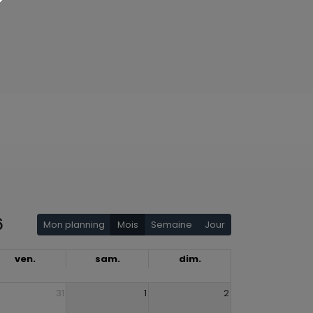
6
Mon planning
Mois
Semaine
Jour
ven.
sam.
dim.
31
1
2