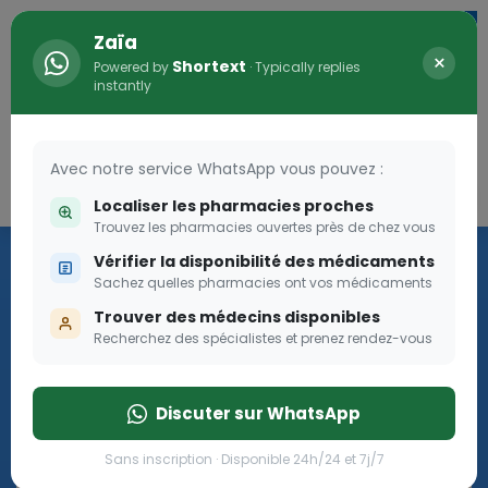
Zaïa
×
Shortext
Powered by
· Typically replies
instantly
Avec notre service WhatsApp vous pouvez :
Connexion
0
Localiser les pharmacies proches
Trouvez les pharmacies ouvertes près de chez vous
Les aides sociales Pharma
Vérifier la disponibilité des médicaments
Dream
Sachez quelles pharmacies ont vos médicaments
Trouver des médecins disponibles
Recherchez des spécialistes et prenez rendez-vous
Les aides sociales Pharma Dream, des aides qui tombent à
pique!
Discuter sur WhatsApp
Go
Sans inscription · Disponible 24h/24 et 7j/7