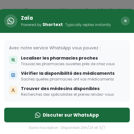
icaments
Pharmacies
Médecins
Conseil Santé
Vaccin
Zaïa
×
Shortext
Powered by
· Typically replies instantly
arma Dream
ombent à pique!
Avec notre service WhatsApp vous pouvez :
Localiser les pharmacies proches
Trouvez les pharmacies ouvertes près de chez vous
Vérifier la disponibilité des médicaments
Sachez quelles pharmacies ont vos médicaments
Trouver des médecins disponibles
Recherchez des spécialistes et prenez rendez-vous
Discuter sur WhatsApp
Sans inscription · Disponible 24h/24 et 7j/7