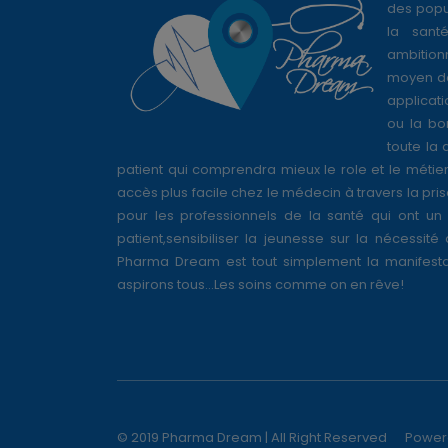
des popul
la sant
ambition
moyen de
applicati
ou la bo
toute la 
patient qui comprendra mieux le role et le métie
accès plus facile chez le médecin à travers la pri
pour les professionnels de la santé qui ont un 
patient,sensibiliser la jeunesse sur la nécessité
Pharma Dream est tout simplement la manifesta
aspirons tous...Les soins comme on en rêve!
© 2019 Pharma Dream | All Right Reserved
Power