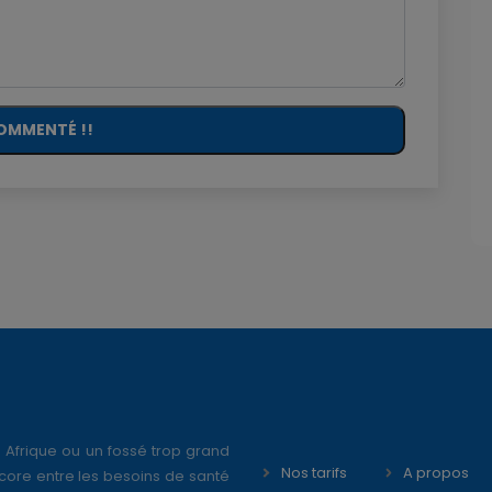
OMMENTÉ !!
 Afrique ou un fossé trop grand
Nos tarifs
A propos
core entre les besoins de santé