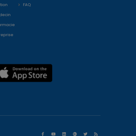
tion
FAQ
decin
armacie
reprise