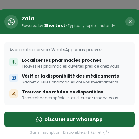
icaments
Pharmacies
Médecins
Conseil Santé
Vaccin
Zaïa
×
Shortext
Powered by
· Typically replies instantly
HER
s femmes enceintes
Avec notre service WhatsApp vous pouvez :
Localiser les pharmacies proches
 pour les femmes enceintes
Trouvez les pharmacies ouvertes près de chez vous
Vérifier la disponibilité des médicaments
Sachez quelles pharmacies ont vos médicaments
Trouver des médecins disponibles
Recherchez des spécialistes et prenez rendez-vous
Discuter sur WhatsApp
Sans inscription · Disponible 24h/24 et 7j/7