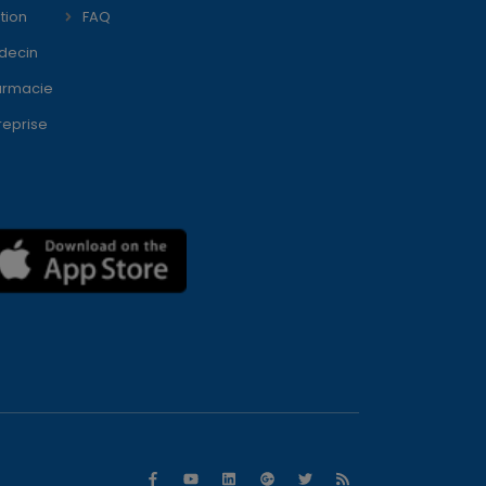
tion
FAQ
decin
armacie
reprise