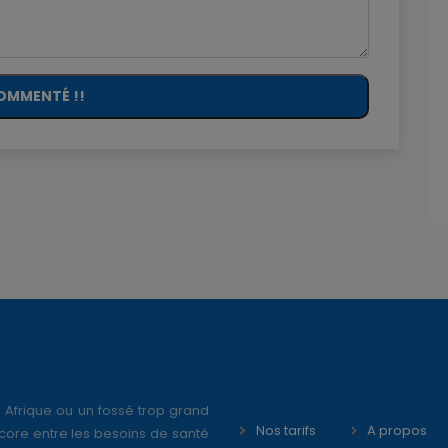
OMMENTÉ !!
 Afrique ou un fossé trop grand
Nos tarifs
A propos
core entre les besoins de santé