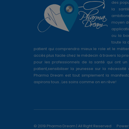
des popul
la sant
ambition
moyen de
applicati
ou la bo
toute la 
patient qui comprendra mieux le role et le métie
accès plus facile chez le médecin à travers la pri
pour les professionnels de la santé qui ont un 
patient,sensibiliser la jeunesse sur la nécessité
Pharma Dream est tout simplement la manifesta
aspirons tous...Les soins comme on en rêve!
© 2019 Pharma Dream | All Right Reserved
Power