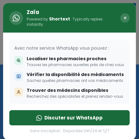
Zaïa
×
Shortext
Powered by
· Typically replies
instantly
Avec notre service WhatsApp vous pouvez :
Connexion
0
Localiser les pharmacies proches
Trouvez les pharmacies ouvertes près de chez vous
Les aides sociales Pharma
Vérifier la disponibilité des médicaments
Dream
Sachez quelles pharmacies ont vos médicaments
Trouver des médecins disponibles
Recherchez des spécialistes et prenez rendez-vous
Les aides sociales Pharma Dream, des aides qui tombent à
pique!
Discuter sur WhatsApp
Go
Sans inscription · Disponible 24h/24 et 7j/7