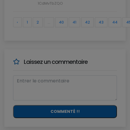
1CdMvTbZQO
‹
1
2
...
40
41
42
43
44
4
Laissez un commentaire
COMMENTÉ !!