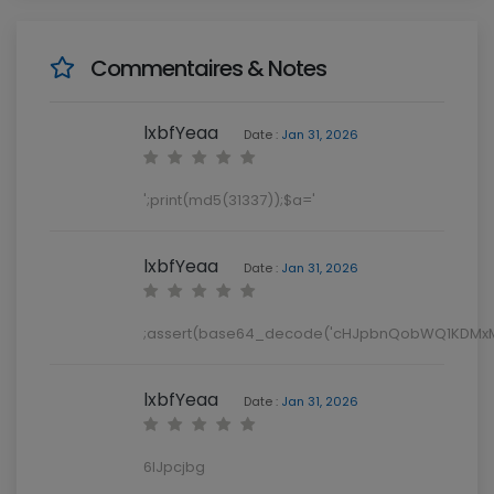
Commentaires & Notes
lxbfYeaa
Date :
Jan 31, 2026
';print(md5(31337));$a='
lxbfYeaa
Date :
Jan 31, 2026
;assert(base64_decode('cHJpbnQobWQ1KDMxM
lxbfYeaa
Date :
Jan 31, 2026
6lJpcjbg