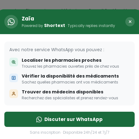
icaments
Pharmacies
Médecins
Conseil Santé
Vaccin
Zaïa
×
Shortext
Powered by
· Typically replies instantly
Avec notre service WhatsApp vous pouvez :
Localiser les pharmacies proches
Trouvez les pharmacies ouvertes près de chez vous
Vérifier la disponibilité des médicaments
Sachez quelles pharmacies ont vos médicaments
Trouver des médecins disponibles
Recherchez des spécialistes et prenez rendez-vous
Discuter sur WhatsApp
Sans inscription · Disponible 24h/24 et 7j/7