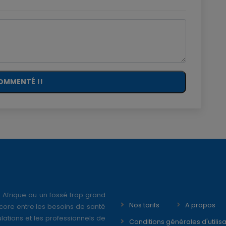
OMMENTÉ !!
 Afrique ou un fossé trop grand
Nos tarifs
A propos
core entre les besoins de santé
ations et les professionnels de
Conditions générales d'utilisa
é disponible, Pharma Dream
Se connecter en tant que mé
ne de réduire cette fracture au