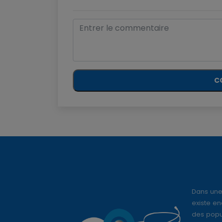
C
Dans une
existe en
des popul
la sant
ambition