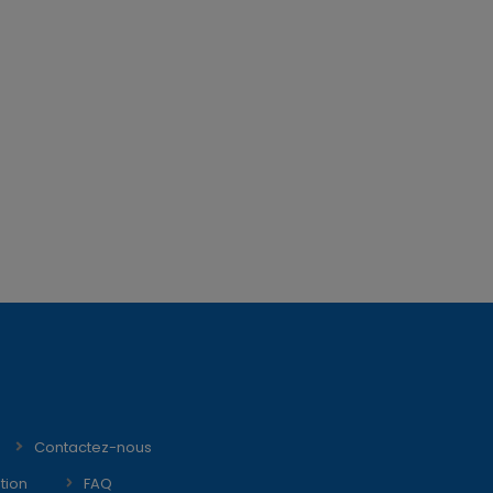
Contactez-nous
tion
FAQ
decin