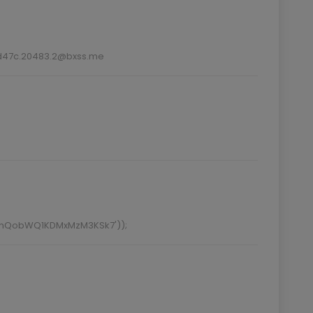
3d47c.20483.2@bxss.me
bnQobWQ1KDMxMzM3KSk7'));