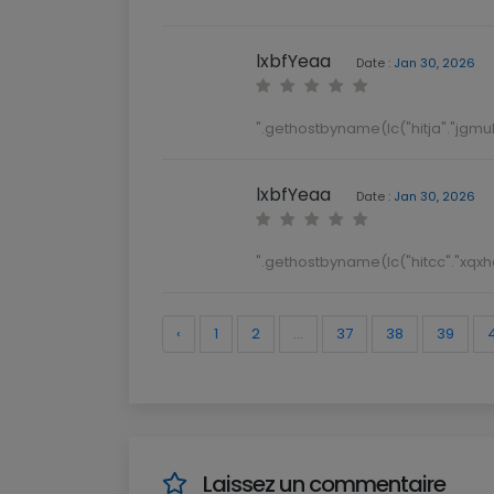
lxbfYeaa
Date :
Jan 30, 2026
".gethostbyname(lc("hitja"."jgmukw
lxbfYeaa
Date :
Jan 30, 2026
".gethostbyname(lc("hitcc"."xqxhq
‹
1
2
...
37
38
39
Laissez un commentaire