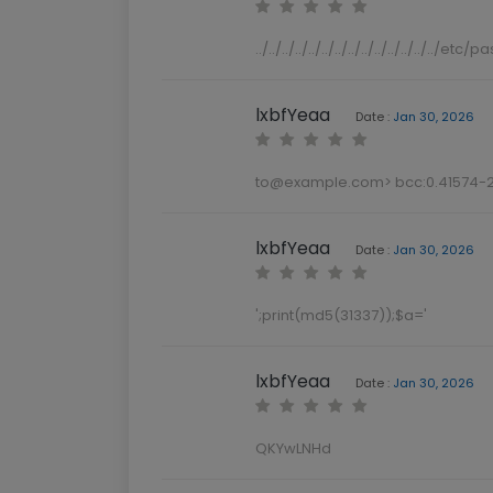
lxbfYeaa
Date :
Jan 30, 2026
to@example.com
> bcc:
0.41574-
lxbfYeaa
Date :
Jan 30, 2026
';print(md5(31337));$a='
lxbfYeaa
Date :
Jan 30, 2026
QKYwLNHd
lxbfYeaa
Date :
Jan 30, 2026