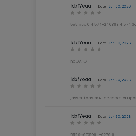
555 bcc:
0.41574-246868.41574.
lxbfYeaa
Date :
Jan 30, 2026
hdQAljGI
lxbfYeaa
Date :
Jan 30, 2026
;assert(base64_decode('cHJp
lxbfYeaa
Date :
Jan 30, 2026
555&n973106=v927916