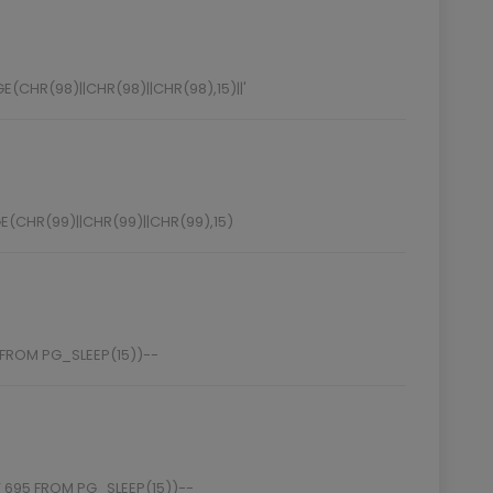
(CHR(98)||CHR(98)||CHR(98),15)||'
(CHR(99)||CHR(99)||CHR(99),15)
 FROM PG_SLEEP(15))--
695 FROM PG_SLEEP(15))--