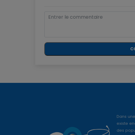
C
Dans une
existe en
des popul