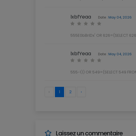
lxbfYeaa
Date :
May 04, 2026
555E0bBrlDx' OR 626=(SELECT 62
lxbfYeaa
Date :
May 04, 2026
555-1)) OR 549=(SELECT 549 FRO
‹
1
2
›
Laissez un commentaire