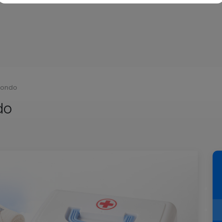
bondo
do