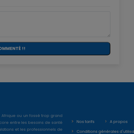
OMMENTÉ !!
 Afrique ou un fossé trop grand
Nos tarifs
A propos
core entre les besoins de santé
ations et les professionnels de
Conditions générales d'utilisa