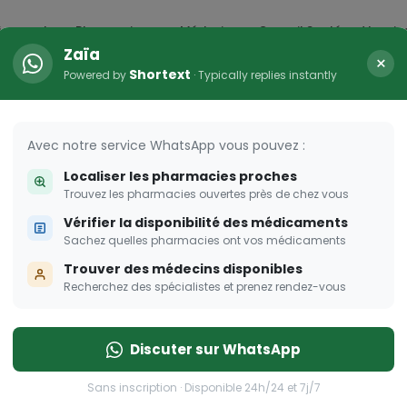
icaments
Pharmacies
Médecins
Conseil Santé
Vaccin
Zaïa
×
Shortext
Powered by
· Typically replies instantly
HER
s femmes enceintes
Avec notre service WhatsApp vous pouvez :
Localiser les pharmacies proches
 pour les femmes enceintes
Trouvez les pharmacies ouvertes près de chez vous
Vérifier la disponibilité des médicaments
Sachez quelles pharmacies ont vos médicaments
Trouver des médecins disponibles
Recherchez des spécialistes et prenez rendez-vous
Discuter sur WhatsApp
Sans inscription · Disponible 24h/24 et 7j/7