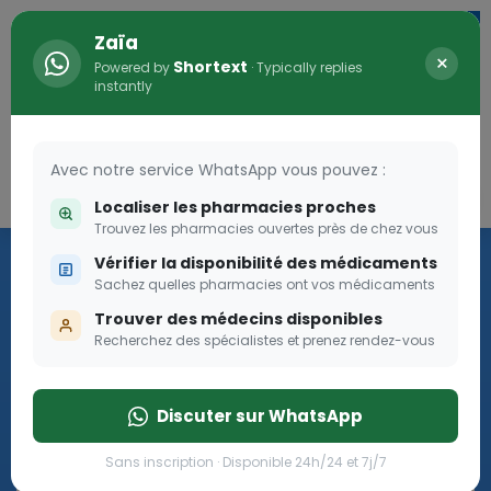
Zaïa
×
Shortext
Powered by
· Typically replies
instantly
Avec notre service WhatsApp vous pouvez :
Connexion
0
Localiser les pharmacies proches
Trouvez les pharmacies ouvertes près de chez vous
Les aides sociales Pharma
Vérifier la disponibilité des médicaments
Dream
Sachez quelles pharmacies ont vos médicaments
Trouver des médecins disponibles
Recherchez des spécialistes et prenez rendez-vous
Les aides sociales Pharma Dream, des aides qui tombent à
pique!
Discuter sur WhatsApp
Go
Sans inscription · Disponible 24h/24 et 7j/7