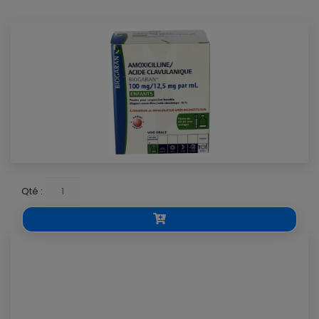
Qté :