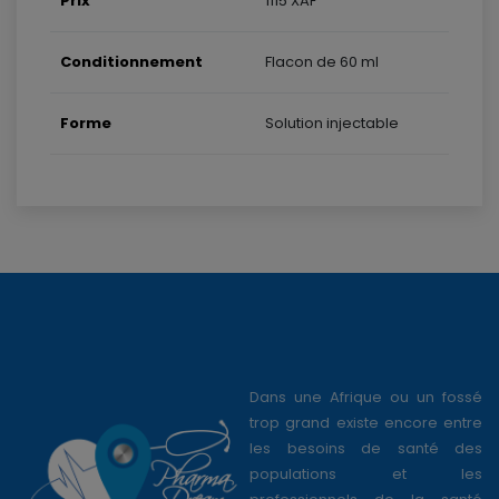
Prix
1115 XAF
Conditionnement
Flacon de 60 ml
Forme
Solution injectable
Dans une Afrique ou un fossé
trop grand existe encore entre
les besoins de santé des
populations et les