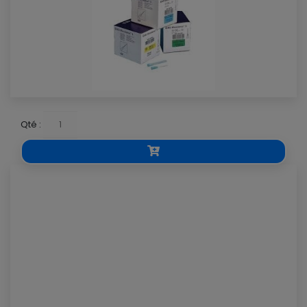
Qté :