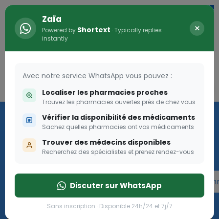
Zaïa
×
Shortext
Powered by
· Typically replies
instantly
Avec notre service WhatsApp vous pouvez :
Connexion
0
Localiser les pharmacies proches
Trouvez les pharmacies ouvertes près de chez vous
Programme OLGA-ESTHER
Vérifier la disponibilité des médicaments
Sachez quelles pharmacies ont vos médicaments
Rejoignez le programme Olga Esther pour les femmes
Trouver des médecins disponibles
enceintes
Recherchez des spécialistes et prenez rendez-vous
Rejoignez le programme Olga Esther pour les fe
Discuter sur WhatsApp
Sans inscription · Disponible 24h/24 et 7j/7