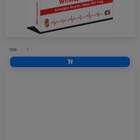
Qté :