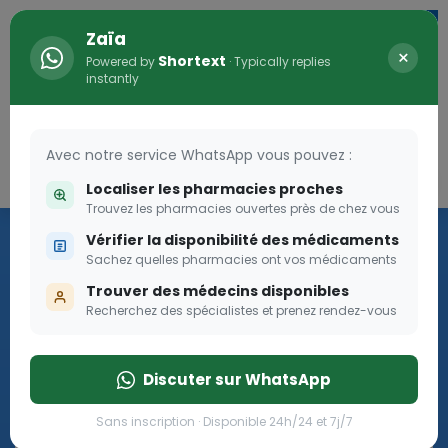
Zaïa
×
Shortext
Powered by
· Typically replies
instantly
Avec notre service WhatsApp vous pouvez :
Connexion
0
Localiser les pharmacies proches
Trouvez les pharmacies ouvertes près de chez vous
Les aides sociales Pharma
Vérifier la disponibilité des médicaments
Dream
Sachez quelles pharmacies ont vos médicaments
Trouver des médecins disponibles
Recherchez des spécialistes et prenez rendez-vous
Les aides sociales Pharma Dream, des aides qui tombent à
pique!
Discuter sur WhatsApp
Go
Sans inscription · Disponible 24h/24 et 7j/7