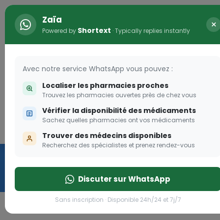
Zaïa
×
Shortext
Powered by
· Typically replies instantly
Avec notre service WhatsApp vous pouvez :
Localiser les pharmacies proches
Trouvez les pharmacies ouvertes près de chez vous
Vérifier la disponibilité des médicaments
Les aides sociales Pharma
Sachez quelles pharmacies ont vos médicaments
Dream
Connexion
Trouver des médecins disponibles
Recherchez des spécialistes et prenez rendez-vous
Les aides sociales Pharma Dream, des aides qui tombent à
pique!
Discuter sur WhatsApp
Go
Sans inscription · Disponible 24h/24 et 7j/7