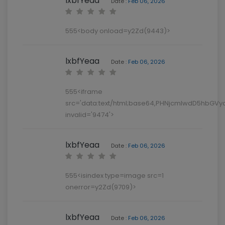
lxbfYeaa
Date :
Feb 06, 2026
555<body onload=y2Zd(9443)>
lxbfYeaa
Date :
Feb 06, 2026
555<iframe
src='data:text/html;base64,PHNjcmlwdD5hbG
invalid='9474'>
lxbfYeaa
Date :
Feb 06, 2026
555<isindex type=image src=1
onerror=y2Zd(9709)>
lxbfYeaa
Date :
Feb 06, 2026