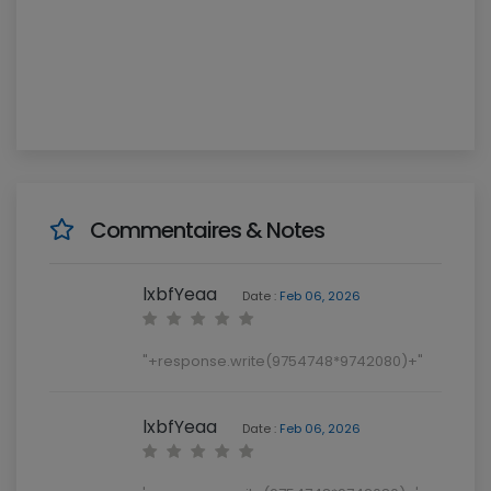
Commentaires & Notes
lxbfYeaa
Date :
Feb 06, 2026
"+response.write(9754748*9742080)+"
lxbfYeaa
Date :
Feb 06, 2026