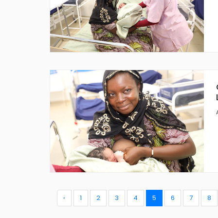
‹
1
2
3
4
5
6
7
8