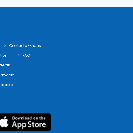
Contactez-nous
tion
FAQ
decin
armacie
reprise