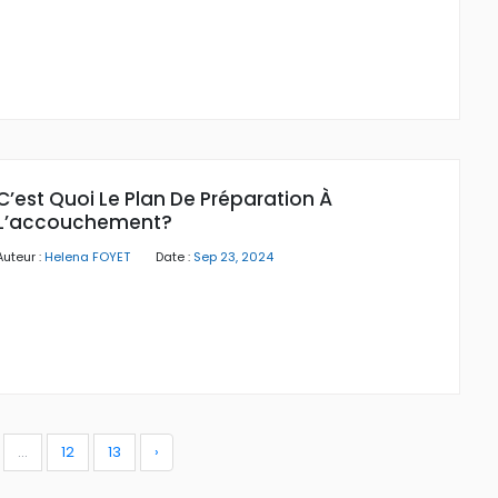
C’est Quoi Le Plan De Préparation À
L’accouchement?
Auteur :
Helena FOYET
Date :
Sep 23, 2024
...
12
13
›