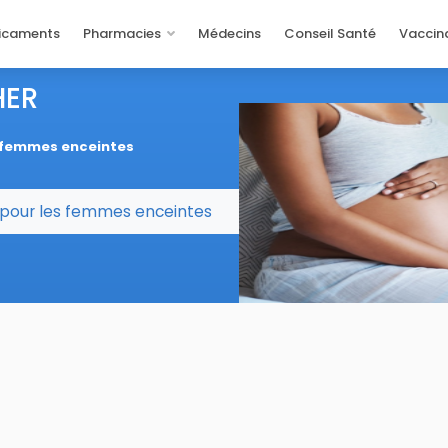
icaments
Pharmacies
Médecins
Conseil Santé
Vaccin
HER
s femmes enceintes
 pour les femmes enceintes