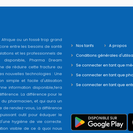
 Afrique ou un fossé trop grand
Nos tarifs
A propos
core entre les besoins de santé
ations et les professionnels de
Conditions générales d'utilisa
é disponible, Pharma Dream
Se connecter en tant que mé
ne de réduire cette fracture au
s nouvelles technologies : Une
Se connecter en tant que ph
on simple et facile d'utilisation
Se connecter en tant que ent
nne information disponible,fera
différence. La différence pour le
r du pharmacien, et qui aura un
se de rendez-vous, La différence
puissant outil pour éduquer le
 d'une hygiène de vie correcte.
tion visible de ce à quoi nous